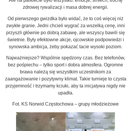
Ale na parkiecie było wszystko: emocje, śmiech, trochę
zdrowej rywalizacji i masa dobrej energii.
Od pierwszego gwizdka było widać, że to coś więcej niż
zwykłe granie. Jedni chcieli wygrać za wszelką cenę, inni
przyszli głównie po dobrą zabawę, ale wszyscy bawili się
świetnie. Były efektowne akcje, ojcowskie podpowiedzi i
synowska ambicja, żeby pokazać tacie wysoki poziom.
Najważniejsze? Wspólnie spędzony czas. Bez telefonów,
bez pośpiechu – tylko sport i dobra atmosfera. Ogromne
brawa należą się wszystkim uczestnikom za
zaangażowanie i pozytywny klimat. Takie turnieje to czysta
przyjemność i trzymamy kciuki, aby ta inicjatywa nigdy nie
upadła.
Fot. KS Norwid Częstochowa – grupy młodzieżowe