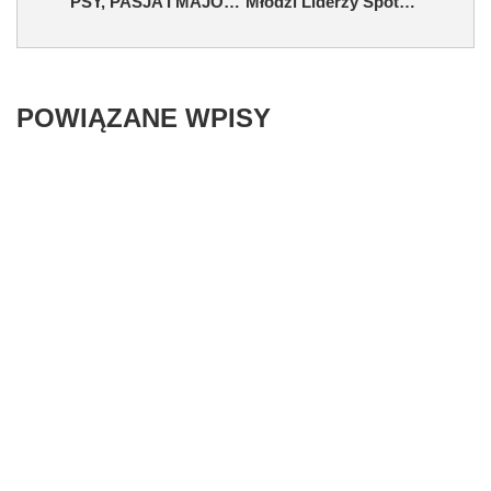
PSY, PASJA I MAJOWY KLIMAT NAD ZALEWEM
Młodzi Liderzy Spotkają Się W Olsztynie
POWIĄZANE WPISY