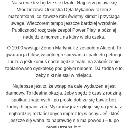
Na scenie też będzie się działo. Najpierw pojawi się
Młodzieżowa Orkiestra Dęta Mykanów razem z
mażoretkami, co zawsze robi świetny klimat i przyciąga
uwagę. Wieczorem tempo jeszcze bardziej wzrośnie.
Publiczność rozgrzeje zespół Power Play, a później
nadejdzie moment, na który wielu czeka.
O 19:00 wystąpi Zenon Martyniuk z zespołem Akcent. To
gwarancja hitów, wspólnego śpiewania i parkietu pełnego
ludzi. A jeśli komuś nadal będzie mało, na zakończenie
zaplanowano dyskotekę pod gołym niebem. DJ zadba o to,
żeby nikt nie stał w miejscu.
Najlepsze jest to, że wstęp na całe wydarzenie jest
darmowy. To idealna okazja, żeby spędzić czas z rodziną,
spotkać znajomych i po prostu dobrze się bawić bez
żadnych ograniczeń. Mykanów już szykuje się na jedną z
najbardziej roztańczonych imprez tej wiosny. Jeśli ktoś
jeszcze się waha, to naprawdę nie ma powodu – tu po
prostu trzeba być.