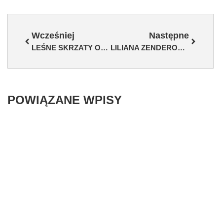
Wcześniej
Następne
LEŚNE SKRZATY OTWORZYŁY SWOJE DRZWI
LILIANA ZENDEROWSKA JEDZIE NA MISTRZOSTWA EUROPY
POWIĄZANE WPISY