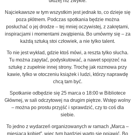
dłużej niż zwykle.
Najciekawsze w tym wszystkim jest jednak to, co dzieje się
poza płótnem. Podczas spotkania będzie można
posłuchać o jej drodze – tej mniej oczywistej, z zakrętami,
inspiracjami i momentami zwątpienia. Bo umówmy się – za
każdą sztuką stoi człowiek, a nie tylko talent.
To nie jest wykład, gdzie ktoś mówi, a reszta tylko słucha.
Tu można zapytać, podyskutować, a nawet spojrzeć na
sztukę z zupełnie innej strony. Trochę jak rozmowa przy
kawie, tylko w otoczeniu książek i ludzi, którzy naprawdę
chcą tam być.
Spotkanie odbędzie się 25 marca o 18:00 w Bibliotece
Głównej, w sali odczytowej na drugim piętrze. Wstęp wolny
– można po prostu przyjść i sprawdzić, czy to coś dla
siebie.
To jedno z wydarzeń organizowanych w ramach „Marca –
miesiąca kobiet”, więc tym bardziej warto się pojawić. Bo