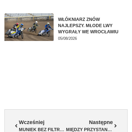
WŁÓKNIARZ ZNÓW
NAJLEPSZY. MŁODE LWY
WYGRAŁY WE WROCŁAWIU
05/08/2026
Wcześniej
Następne
MUNIEK BEZ FILTRA – SZCZERZE, GŁOŚNO I PO LUDZKU
MIĘDZY PRZYSTANKAMI – SPOTKANIE NA FINISAŻU