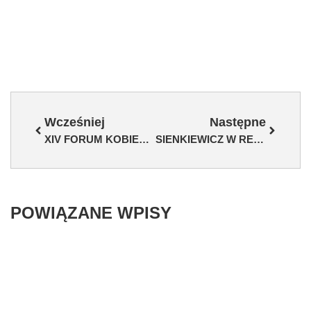
Wcześniej
Następne
XIV FORUM KOBIET – AMBASADORKI WYDARZENIA
SIENKIEWICZ W REMONCIE – UCZNIOWIE ZYSKAJĄ NOWE SALE I WYPOSAŻENIE
POWIĄZANE WPISY