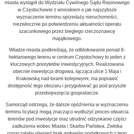
miasta wystąpił do Wydziału Cywilnego Sądu Rejonowego
w Częstochowie z wnioskiem o jak najszybsze
wyznaczenie terminu sprzedaży nieruchomości,
niezwłocznie po potwierdzeniu aktualności operatu
szacunkowego przez biegłego rzeczoznawcę
majątkowego.
Władze miasta podkreślają, że odblokowanie ponad 8-
hektarowego terenu w centrum Częstochowy to jeden z
kluczowych priorytetów inwestycyjnych. Realizowana
obecnie inwestycja drogowa, łącząca ulice 1 Maja i
Krakowską nad torami kolejowymi, ma poprawić
dostępność tego obszaru i przygotować go pod przyszłe
przedsięwzięcia gospodarcze.
Samorząd ostrzega, że dalsze opóźnienia w wyznaczeniu
terminu licytacji mogą znacząco wydłużyć proces otwarcia
terenów pod inwestycje oraz utrudnić odzyskanie części
zadłużenia wobec Miasta i Skarbu Państwa. Zwłoka
oznaczałaby również brak wpływów podatkowych z tego