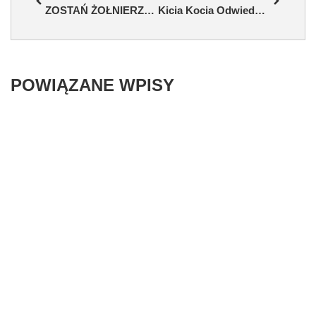
ZOSTAŃ ŻOŁNIERZEM – EDYCJA 3
Kicia Kocia Odwiedzi Galerię Jurajską! Spotkanie Z Ukochaną Bohaterką Już 18 Października
POWIĄZANE WPISY